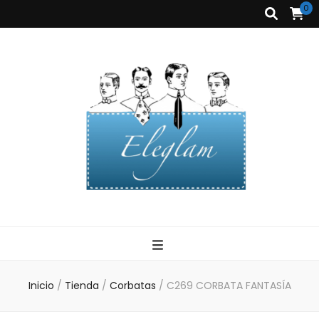
0
Corbatas
Eleglam
Eleglam
Inicio
/
Tienda
/
Corbatas
/
C269 CORBATA FANTASÍA