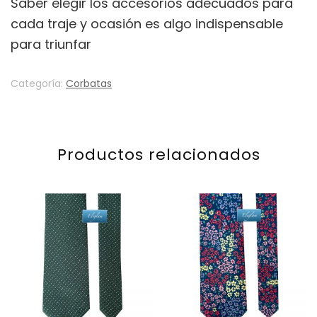
Saber elegir los accesorios adecuados para
cada traje y ocasión es algo indispensable
para triunfar
Categoría:
Corbatas
Productos relacionados