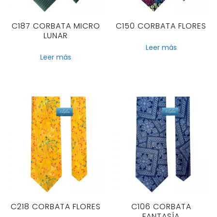
C187 CORBATA MICRO
C150 CORBATA FLORES
LUNAR
Leer más
Leer más
C218 CORBATA FLORES
C106 CORBATA
FANTASÍA