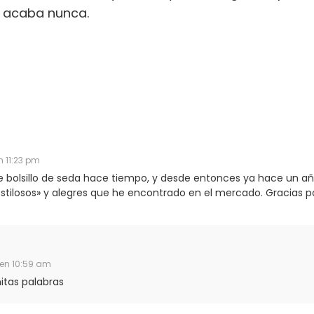
o acaba nunca.
n 11:23 pm
bolsillo de seda hace tiempo, y desde entonces ya hace un a
estilosos» y alegres que he encontrado en el mercado. Gracias p
4 en 10:59 am
nitas palabras