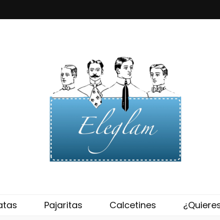
eglam
atas
Pajaritas
Calcetines
¿Quiere