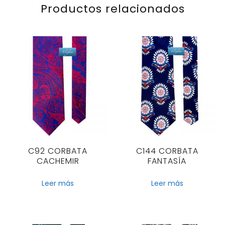
Productos relacionados
C92 CORBATA
C144 CORBATA
CACHEMIR
FANTASÍA
Leer más
Leer más