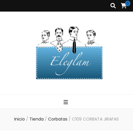
0
Corbatas
Eleglam
Eleglam
Inicio
/
Tienda
/
Corbatas
/
C109 CORBATA JIRAFAS