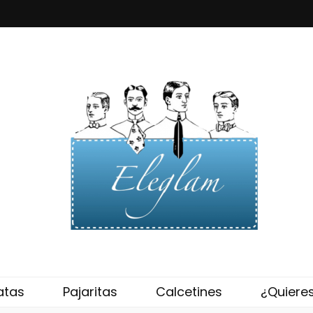
eglam
atas
Pajaritas
Calcetines
¿Quiere