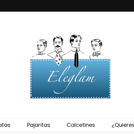
eglam
atas
Pajaritas
Calcetines
¿Quiere