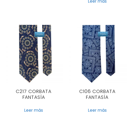
Leer más
C217 CORBATA
C106 CORBATA
FANTASÍA
FANTASÍA
Leer más
Leer más