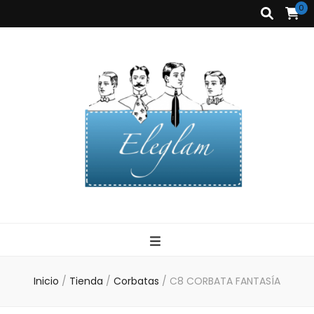
0
Corbatas
Eleglam
Eleglam
Inicio
/
Tienda
/
Corbatas
/
C8 CORBATA FANTASÍA