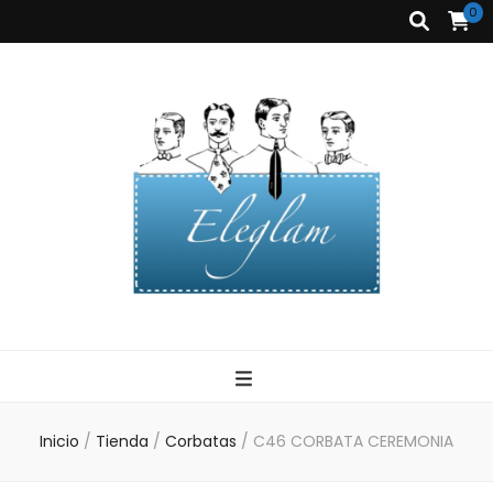
0
Corbatas
Eleglam
Eleglam
Inicio
/
Tienda
/
Corbatas
/
C46 CORBATA CEREMONIA