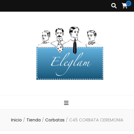
0
Corbatas
Eleglam
Eleglam
Inicio
/
Tienda
/
Corbatas
/
C45 CORBATA CEREMONIA