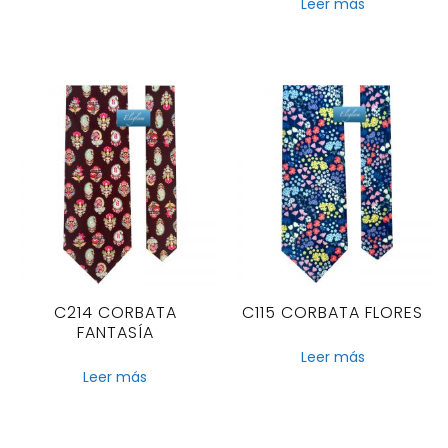
Leer más
C214 CORBATA
C115 CORBATA FLORES
FANTASÍA
Leer más
Leer más