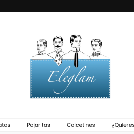
eglam
atas
Pajaritas
Calcetines
¿Quiere