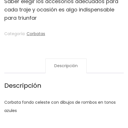
Saber elegir los accesorios adecuados para
cada traje y ocasión es algo indispensable
para triunfar
Categoría:
Corbatas
Descripción
Descripción
Corbata fondo celeste con dibujos de rombos en tonos
azules