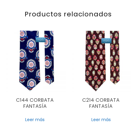
Productos relacionados
C144 CORBATA
C214 CORBATA
FANTASÍA
FANTASÍA
Leer más
Leer más