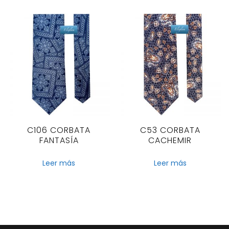
C106 CORBATA
C53 CORBATA
FANTASÍA
CACHEMIR
Leer más
Leer más