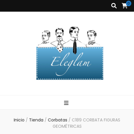
0
Corbatas
Eleglam
Eleglam
Inicio
/
Tienda
/
Corbatas
/
C189 CORBATA FIGURAS
GEOMÉTRICAS