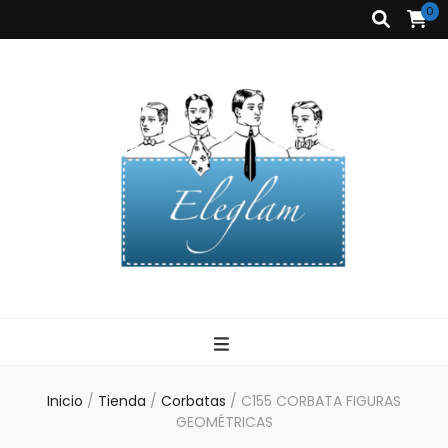
0
Corbatas
Eleglam
Eleglam
Inicio
/
Tienda
/
Corbatas
/
C155 CORBATA FIGURAS
GEOMÉTRICAS