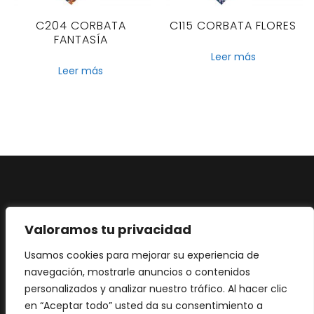
C204 CORBATA
C115 CORBATA FLORES
FANTASÍA
Leer más
Leer más
Aviso legal
·
Política de privacidad
·
Política de
Valoramos tu privacidad
Cookies
Usamos cookies para mejorar su experiencia de
navegación, mostrarle anuncios o contenidos
personalizados y analizar nuestro tráfico. Al hacer clic
en “Aceptar todo” usted da su consentimiento a