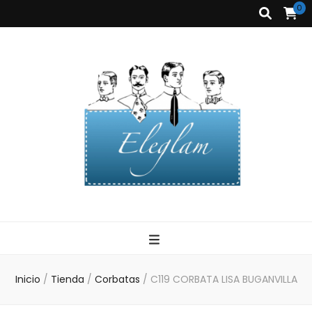
0
Corbatas
Eleglam
Eleglam
Inicio
/
Tienda
/
Corbatas
/
C119 CORBATA LISA BUGANVILLA