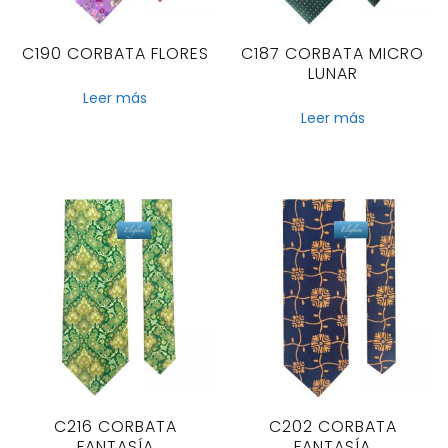
C190 CORBATA FLORES
C187 CORBATA MICRO
LUNAR
Leer más
Leer más
C216 CORBATA
C202 CORBATA
FANTASÍA
FANTASÍA