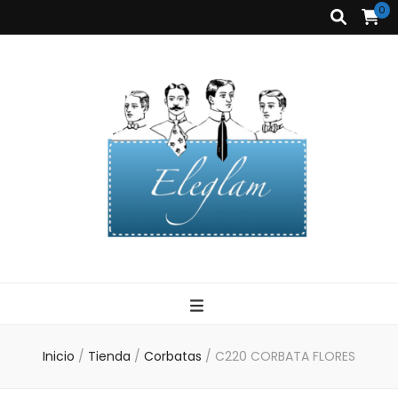
0
Corbatas
Eleglam
Eleglam
Inicio
/
Tienda
/
Corbatas
/
C220 CORBATA FLORES