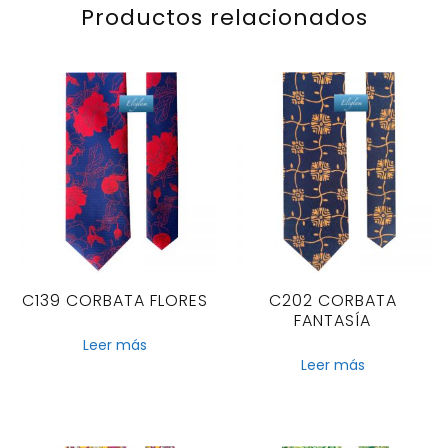
Productos relacionados
C139 CORBATA FLORES
C202 CORBATA
FANTASÍA
Leer más
Leer más