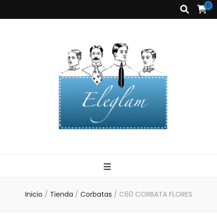
0
Corbatas
Eleglam
Eleglam
Inicio
/
Tienda
/
Corbatas
/
C60 CORBATA FLORES