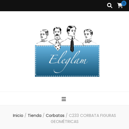
0
Corbatas
Eleglam
Eleglam
Inicio
/
Tienda
/
Corbatas
/
C233 CORBATA FIGURAS
GEOMÉTRICAS