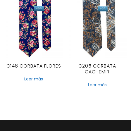
C148 CORBATA FLORES
C205 CORBATA
CACHEMIR
Leer más
Leer más