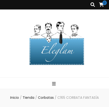
0
Corbatas
Eleglam
Eleglam
Inicio
/
Tienda
/
Corbatas
/
C165 CORBATA FANTASÍA