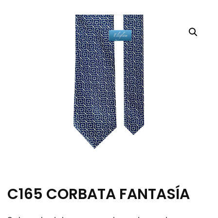
C165 CORBATA FANTASÍA